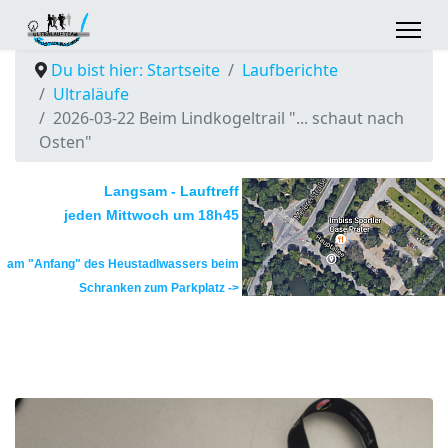
Du bist hier: Startseite
Laufberichte
Ultraläufe
2026-03-22 Beim Lindkogeltrail "... schaut nach
Osten"
Lan
gsam - Lauftreff
jeden
Mittwoch
um
18h45
am "Anfang" des Heustadlwassers
beim
Schranken zum Parkplatz ->